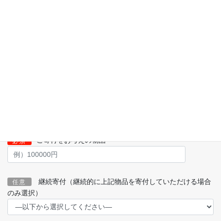
確認メールアドレス
必須
郵便番号
必須
所在地
必須
ご寄付をお考えの物品
必須
継続寄付（継続的に上記物品を寄付していただける場合
任意
のみ選択）